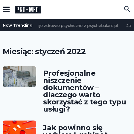
PRO-MED
Now Trending
Zadbaj o swoje zdrowie psychiczne z psychebalans.pl
Jak 
Miesiąc:
styczeń 2022
Profesjonalne
niszczenie
dokumentów –
dlaczego warto
skorzystać z tego typu
usługi?
Jak powinno się