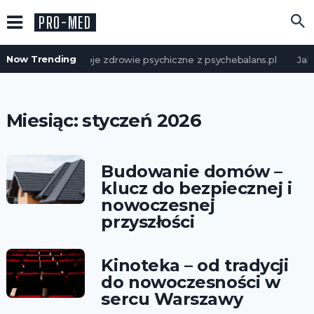
PRO-MED
Now Trending
Zadbaj o swoje zdrowie psychiczne z psychebalans.pl
Jak 
Miesiąc:
styczeń 2026
Budowanie domów –
klucz do bezpiecznej i
nowoczesnej
przyszłości
Kinoteka – od tradycji
do nowoczesności w
sercu Warszawy