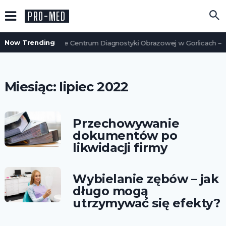
PRO-MED
Now Trending
Nowoczesne Centrum Diagnostyki Obrazowej w Gorlicach – kl
Miesiąc:
lipiec 2022
Przechowywanie
dokumentów po
likwidacji firmy
Wybielanie zębów – jak
długo mogą
utrzymywać się efekty?