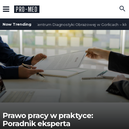
PRO-MED
Now Trending
Nowoczesne Centrum Diagnostyki Obrazowej w Gorlicach – klucz
Prawo pracy w praktyce:
Poradnik eksperta