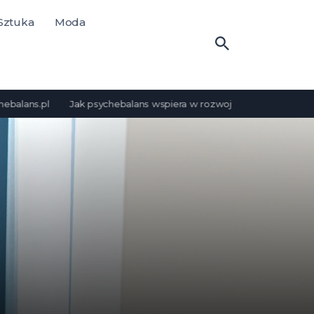
 Sztuka
Moda
.pl
Jak psychebalans wspiera w rozwoju i dobrostanie psychicz