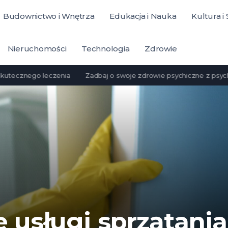
Budownictwo i Wnętrza
Edukacja i Nauka
Kultura i
Nieruchomości
Technologia
Zdrowie
nego leczenia
Zadbaj o swoje zdrowie psychiczne z psychebalans
usługi sprzątania