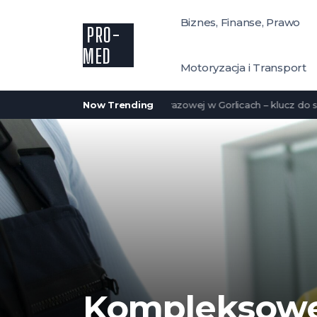
Biznes, Finanse, Prawo
PRO-
MED
Motoryzacja i Transport
ne Centrum Diagnostyki Obrazowej w Gorlicach – klucz do skutecz
Now Trending
Kompleksowe 