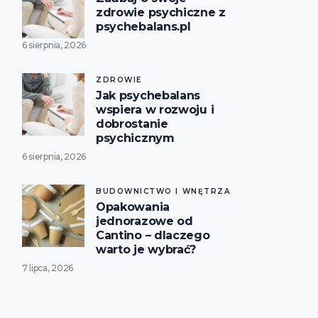
zdrowie psychiczne z
psychebalans.pl
6 sierpnia, 2026
ZDROWIE
Jak psychebalans
wspiera w rozwoju i
dobrostanie
psychicznym
6 sierpnia, 2026
BUDOWNICTWO I WNĘTRZA
Opakowania
jednorazowe od
Cantino – dlaczego
warto je wybrać?
7 lipca, 2026