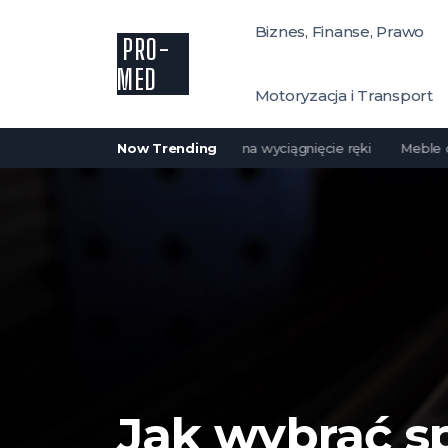
Biznes, Finanse, Prawo
PRO-
MED
Motoryzacja i Transport
ojego domu: komfort i styl na wyciągnięcie ręki
Now Trending
Meble do domu 
Jak wybrać 