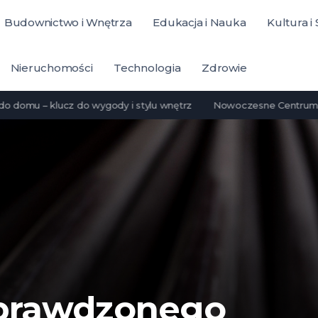
Budownictwo i Wnętrza
Edukacja i Nauka
Kultura i
Nieruchomości
Technologia
Zdrowie
– klucz do wygody i stylu wnętrz
Nowoczesne Centrum Diagnosty
sprawdzonego