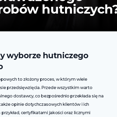
robów hutniczych
zy wyborze hutniczego
o
opowych to złożony proces, w którym wiele
ie przedsięwzięcia. Przede wszystkim warto
lnego dostawcy, co bezpośrednio przekłada się na
akże opinie dotychczasowych klientów i ich
rzykład, certyfikatami jakości oraz licznymi