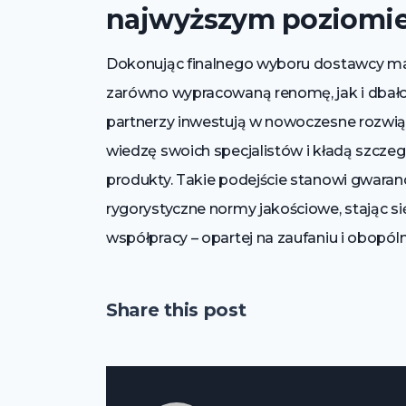
najwyższym poziomi
Dokonując finalnego wyboru dostawcy mat
zarówno wypracowaną renomę, jak i dbał
partnerzy inwestują w nowoczesne rozwiąz
wiedzę swoich specjalistów i kładą szcze
produkty. Takie podejście stanowi gwarancj
rygorystyczne normy jakościowe, stając s
współpracy – opartej na zaufaniu i obopól
Share this post