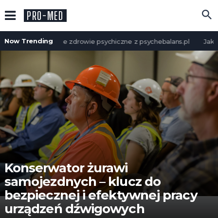
PRO-MED
Now Trending
Zadbaj o swoje zdrowie psychiczne z psychebalans.pl
Jak ps
Konserwator żurawi
samojezdnych – klucz do
bezpiecznej i efektywnej pracy
urządzeń dźwigowych